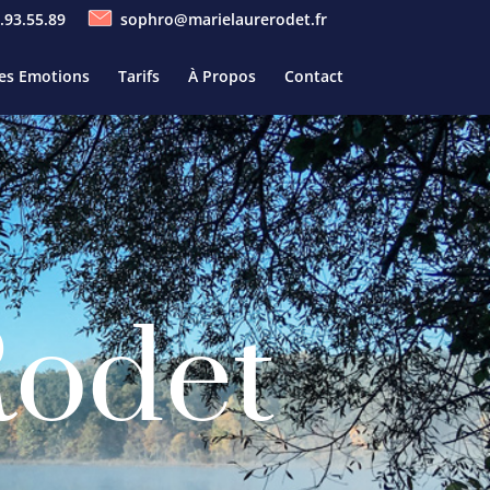
.93.55.89
sophro@marielaurerodet.fr
Des Emotions
Tarifs
À Propos
Contact
Rodet