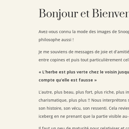
Bonjour et Bienven
Avez-vous connu la mode des images de Snoop
philosophe aussi !
Je me souviens de messages de joie et d’amiti
entre copines et puis tout particulièrement cel
« L’herbe est plus verte chez le voisin jusq
compte qu’elle est fausse »
L’autre, plus beau, plus fort, plus riche, plus i
charismatique, plus plus !! Nous interprétons s
son histoire, son vécu, son ressenti. Cela revien
iceberg en ne prenant que la partie visible au-
Il faut un peu de maturité pour relativiser e