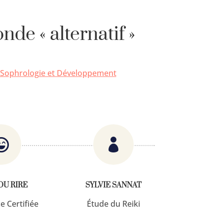
de « alternatif »
 Sophrologie et Développement


DU RIRE
SYLVIE SANNAT
e Certifiée
Étude du Reiki