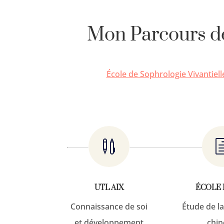
Mon Parcours de 
École de Sophrologie Vivantiel

UTL AIX
ÉCOLE
Connaissance de soi
Étude de l
et développement
chin