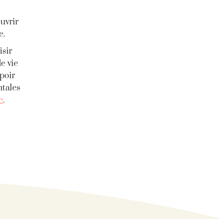
uvrir
e.
isir
e vie
spoir
ntales
e
.