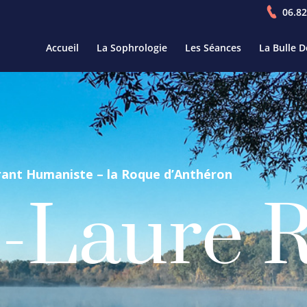
06.82
Accueil
La Sophrologie
Les Séances
La Bulle 
ant Humaniste – la Roque d’Anthéron
-Laure 