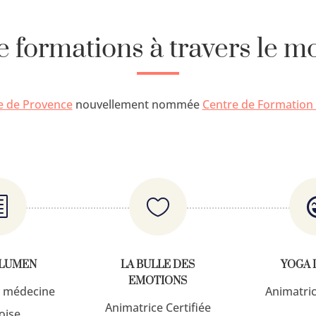
formations à travers le mon
le de Provence
nouvellement nommée
Centre de Formation
h

 LUMEN
LA BULLE DES
YOGA 
EMOTIONS
a médecine
Animatric
Animatrice Certifiée
oise