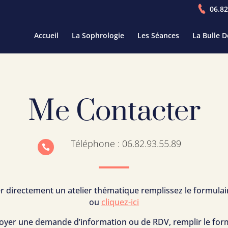
06.82
Accueil
La Sophrologie
Les Séances
La Bulle 
Me Contacter
Téléphone : 06.82.93.55.89

r directement un atelier thématique remplissez le formulai
ou
cliquez-ici
oyer une demande d’information ou de RDV, remplir le formu