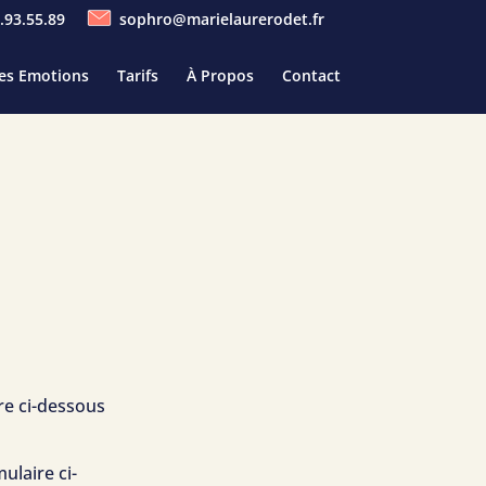
.93.55.89
sophro@marielaurerodet.fr
Des Emotions
Tarifs
À Propos
Contact
re ci-dessous
laire ci-